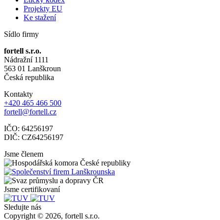
Projekty EU
Ke stažení
Sídlo firmy
fortell s.r.o.
Nádražní 1111
563 01 Lanškroun
Česká republika
Kontakty
+420 465 466 500
fortell@fortell.cz
IČO: 64256197
DIČ: CZ64256197
Jsme členem
Jsme certifikovaní
Sledujte nás
Copyright © 2026, fortell s.r.o.