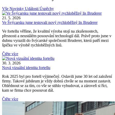
Vše
Novinky
Události
Úspěchy
21. 5. 2026
Ve Švýcarsku jsme testovali nový rychloběžný lis Bruderer
Ve fortellu věříme, že kvalitní výroba stojí na zkušenostech,
přesnosti a neustálém posouvání technologií dál. Právě proto jsme v
dubnu vyrazili do švýcarské společnosti Bruderer, která patří mezi
špičku ve výrobě rychloběžných lisů.
Čtěte více
30. 3. 2026
Nová vizuální identita fortellu
Rok 2025 byl pro fortell výjimečný. Oslavili jsme 30 let od založení
firmy. Takové jubileum je vždy dobrá chvíle se na moment zastavit.
Ohlédnout se za tím, co vše se stihlo vybudovat, a zároveň si říct,
kam se firma chce posouvat dál.
Čtěte více