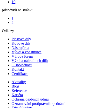
10
příspěvků na stránku
1
2
Odkazy
Plastové díly
Kovové díly
Nástrojárna
Vývoj a konstrukce
Výroba forem
Výroba náhradních dílů
O společnosti
Kontakt
Certifikace
Aktuality
Blog
Reference
Kariéra
Ochrana osobních údajů
Oznamování protiprávního jednání
Etický kodex