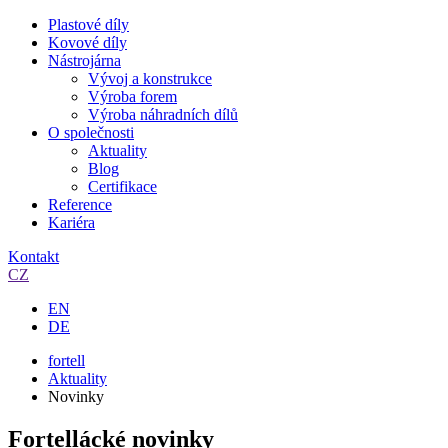
Plastové díly
Kovové díly
Nástrojárna
Vývoj a konstrukce
Výroba forem
Výroba náhradních dílů
O společnosti
Aktuality
Blog
Certifikace
Reference
Kariéra
Kontakt
CZ
EN
DE
fortell
Aktuality
Novinky
Fortellácké novinky